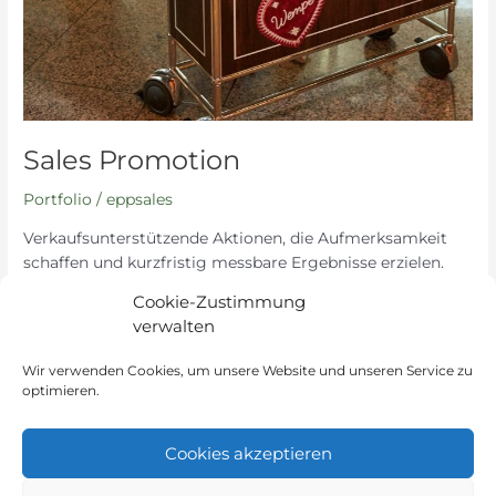
Sales Promotion
Portfolio
/
eppsales
Verkaufsunterstützende Aktionen, die Aufmerksamkeit
schaffen und kurzfristig messbare Ergebnisse erzielen.
Cookie-Zustimmung
Read More »
verwalten
Wir verwenden Cookies, um unsere Website und unseren Service zu
optimieren.
←
Previous
1
2
3
4
Next
→
Cookies akzeptieren