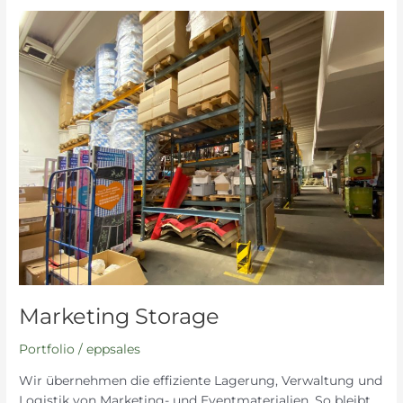
Marketing
Storage
Marketing Storage
Portfolio
/
eppsales
Wir übernehmen die effiziente Lagerung, Verwaltung und
Logistik von Marketing- und Eventmaterialien. So bleibt