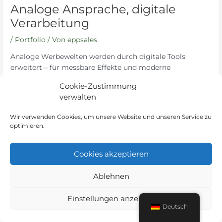
Analoge Ansprache, digitale
Verarbeitung
/
Portfolio
/ Von
eppsales
Analoge Werbewelten werden durch digitale Tools
erweitert – für messbare Effekte und moderne
Nutzererlebnisse.
Cookie-Zustimmung
verwalten
←
Vorheriger
Nächster Beitrag
Beitrag
→
Wir verwenden Cookies, um unsere Website und unseren Service zu
optimieren.
Cookies akzeptieren
Ablehnen
Instagram
LinkedIn
Einstellungen anzeigen
Deutsch