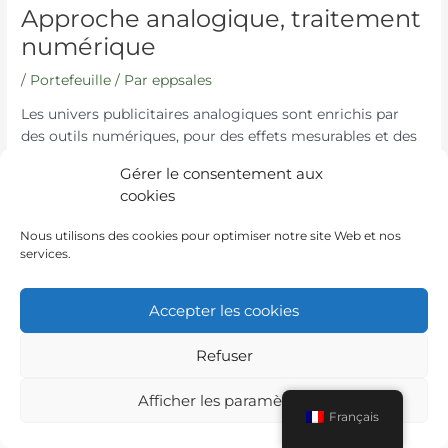
Approche analogique, traitement
numérique
/
Portefeuille
/ Par
eppsales
Les univers publicitaires analogiques sont enrichis par
des outils numériques, pour des effets mesurables et des
expériences utilisateur modernes.
Gérer le consentement aux
cookies
←
Article
Article suivant
→
précédent
Nous utilisons des cookies pour optimiser notre site Web et nos
services.
Accepter les cookies
Refuser
Instagram
LinkedIn
Afficher les paramètres
Français