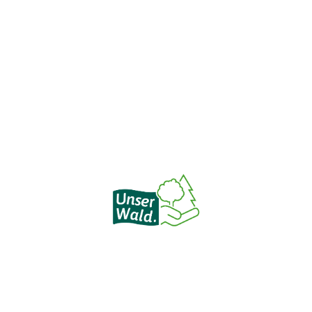
Le respect de l'environnement est profondément ancré
dans notre équipe. Chaque collaborateur est tenu de
respecter la nature dans ses actions. Indépendamment
de cela, nous apportons une contribution
supplémentaire : pour chaque nouveau projet que nous
réalisons pour nos clients, nous plantons un arbre dans
la forêt de Hesse.