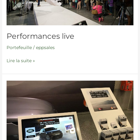
Performances live
Portefeuille
/
eppsales
Lire la suite »
Jeu-
concours
–
numérique
et
analogique