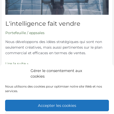
L'intelligence fait vendre
Portefeuille
/
eppsales
Nous développons des idées stratégiques qui sont non
seulement créatives, mais aussi pertinentes sur le plan
commercial et efficaces en termes de ventes.
Lire la suite »
Gérer le consentement aux
cookies
←
Précédent
1
…
3
4
5
6
Nous utilisons des cookies pour optimiser notre site Web et nos
services.
Suivant
→
Accepter les cookies