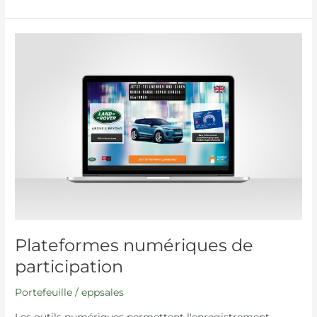
Plateformes
numériques
de
participation
Plateformes numériques de
participation
Portefeuille
/
eppsales
Les outils numériques permettent l'enregistrement,