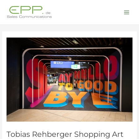
Zum
Post
Mai
Inhalt
navigation
Men
springen
Tobias Rehberger Shopping Art